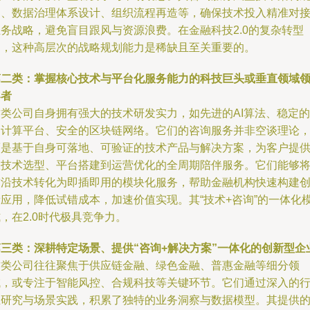
划、数据治理体系设计、组织流程再造等，确保技术投入精准对
业务战略，避免盲目跟风与资源浪费。在金融科技2.0的复杂转型
中，这种高层次的战略规划能力是稀缺且至关重要的。
第二类：掌握核心技术与平台化服务能力的科技巨头或垂直领域
导者
这类公司自身拥有强大的技术研发实力，如先进的AI算法、稳定的
云计算平台、安全的区块链网络。它们的咨询服务并非空谈理论
而是基于自身可落地、可验证的技术产品与解决方案，为客户提
从技术选型、平台搭建到运营优化的全周期陪伴服务。它们能够
前沿技术转化为即插即用的模块化服务，帮助金融机构快速构建
新应用，降低试错成本，加速价值实现。其“技术+咨询”的一体化
，在2.0时代极具竞争力。
第三类：深耕特定场景、提供“咨询+解决方案”一体化的创新型企
这类公司往往聚焦于供应链金融、绿色金融、普惠金融等细分领
域，或专注于智能风控、合规科技等关键环节。它们通过深入的
业研究与场景实践，积累了独特的业务洞察与数据模型。其提供