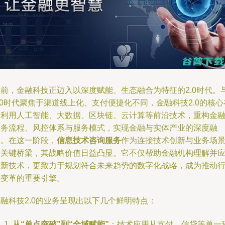
当前，金融科技正迈入以深度赋能、生态融合为特征的2.0时代。
.0时代聚焦于渠道线上化、支付便捷化不同，金融科技2.0的核心
于利用人工智能、大数据、区块链、云计算等前沿技术，重构金
业务流程、风控体系与服务模式，实现金融与实体产业的深度融
合。在这一阶段，
信息技术咨询服务
作为连接技术创新与业务场
的关键桥梁，其战略价值日益凸显。它不仅帮助金融机构理解并
用新技术，更致力于规划符合未来趋势的数字化战略，成为推动
业变革的重要引擎。
融科技2.0的业务呈现出以下几个鲜明特点：
从“单点突破”到“全域赋能”
：技术应用从支付、信贷等单一