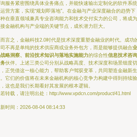
咨询服务紧密围绕具体业务痛点，并能快速输出定制化的软件系
或运营方案，实现“规划即落地”。在金融与产业深度融合的趋势下
这种在垂直领域兼具专业咨询能力和技术交付实力的公司，将成
连接金融机构与产业端的关键节点，成长潜力巨大。
总而言之，金融科技2.0时代是技术深度重塑金融业的时代。成功
公司不再是单纯的技术供应商或业务外包方，而是能够提供融合
务战略洞察、前沿技术知识与落地实施能力
的综合性
信息技术咨
服务
伙伴。上述三类公司分别从战略高度、技术深度和场景细度
入，正凭借这一核心能力，帮助客户驾驭变革，共同塑造金融新
态。它们的价值将在未来金融机构的核心竞争力构建中得到持续
证，这也是我们长期看好其发展的根本逻辑。
若转载，请注明出处：http://www.vpdcn.com/product/41.html
新时间：2026-08-04 08:14:33